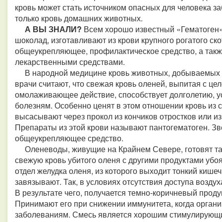
кровь может стать источником опасных для человека з
только кровь домашних животных.
А ВЫ ЗНАЛИ?
Всем хорошо известный «Гематоген»,
шоколад, изготавливают из крови крупного рогатого ско
общеукрепляющее, профилактическое средство, а такж
лекарственными средствами.
В народной медицине кровь животных, добываемых ох
врачи считают, что свежая кровь оленей, выпитая с ц
омолаживающее действие, способствует долголетию, у
болезням. Особенно ценят в этом отношении кровь из с
высасывают через прокол из кончиков отростков или из
Препараты из этой крови называют пантогематоген. Зв
общеукрепляющее средство.
Оленеводы, живущие на Крайнем Севере, готовят так
свежую кровь убитого оленя с другими продуктами убо
отдел желудка оленя, из которого выходит тонкий кише
завязывают. Так, в условиях отсутствия доступа возду
В результате чего, получается темно-коричневый проду
Принимают его при снижении иммунитета, когда органи
заболеваниям. Смесь является хорошим стимулирующи