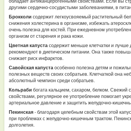
обладает антиканцерогенными свойствами. Если вы ст
другими сердечно-сосудистыми заболеваниями, в питан
Брокколи
содержит легкоусвояемый растительный бел
снижения холестерина в организме, избежать атероскле
очень полезна для костей. При ежедневном употребле
организм от старения и рака кожи.
Цветная капуста
содержит меньше клетчатки и лучше 
рекомендуют в диетическом питании. Она также повыша
снижает риск инфарктов.
Савойская капуста
особенно полезна детям и пожилы
полезных веществ своих собратьев. Клетчаткой она неб
абсолютный чемпион среди собратьев.
Кольраби
богата кальцием, сахаром, белком. Свежий
свойствами, регулярное ее употребление помогает укр
артериальное давление и защитить желудочно-кишечны
Пекинская
- благодаря целебным свойствам этой капу
при проблемах с желудочно-кишечным трактом. Пекинск
долголетия.