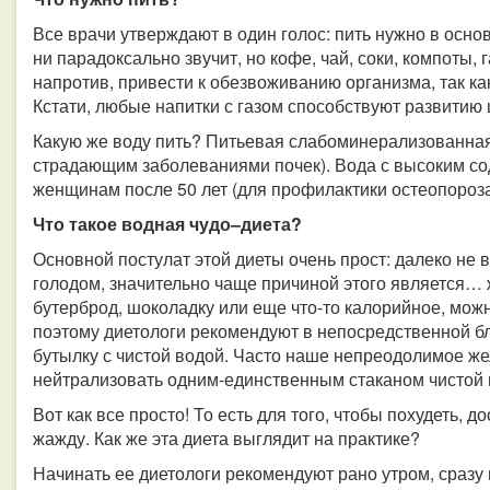
Все врачи утверждают в один голос: пить нужно в осно
ни парадоксально звучит, но кофе, чай, соки, компоты,
напротив, привести к обезвоживанию организма, так к
Кстати, любые напитки с газом способствуют развитию
Какую же воду пить? Питьевая слабоминерализованная
страдающим заболеваниями почек). Вода с высоким с
женщинам после 50 лет (для профилактики остеопороза
Что такое водная чудо–диета?
Основной постулат этой диеты очень прост: далеко не 
голодом, значительно чаще причиной этого является… ж
бутерброд, шоколадку или еще что-то калорийное, мож
поэтому диетологи рекомендуют в непосредственной бл
бутылку с чистой водой. Часто наше непреодолимое же
нейтрализовать одним-единственным стаканом чистой 
Вот как все просто! То есть для того, чтобы похудеть, д
жажду. Как же эта диета выглядит на практике?
Начинать ее диетологи рекомендуют рано утром, сраз