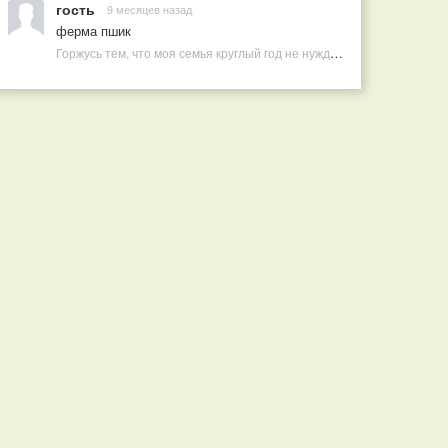
гость
9 месяцев назад
ферма пшик
Горжусь тем, что моя семья круглый год не нуждается в покупных витаминах