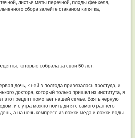
птечной, листья мяты перечной, плоды фенхеля,
льченного сбора залейте стаканом кипятка,
ецепты, которые собрала за свои 50 лет.
ервая дочь, к ней в полгода привязалась простуда, и
ького доктора, который только пришел из института, я
ет этот рецепт помогает нашей семье. Взять черную
едом, и с утра можно поить дитя с самого раннего
 день, а на ночь компресс из ложки меда и ложки воды.