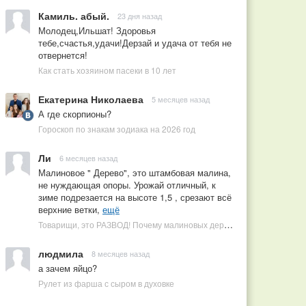
Камиль. абый.
23 дня назад
Молодец,Ильшат! Здоровья
тебе,счастья,удачи!Дерзай и удача от тебя не
отвернется!
Как стать хозяином пасеки в 10 лет
Екатерина Николаева
5 месяцев назад
А где скорпионы?
Гороскоп по знакам зодиака на 2026 год
Ли
6 месяцев назад
Малиновое " Дерево", это штамбовая малина,
не нуждающая опоры. Урожай отличный, к
зиме подрезается на высоте 1,5 , срезают всё
верхние ветки,
ещё
Товарищи, это РАЗВОД! Почему малиновых деревьев не бывает, или Как ушлые продавцы наживаются на мечтах садоводов
людмила
8 месяцев назад
а зачем яйцо?
Рулет из фарша с сыром в духовке