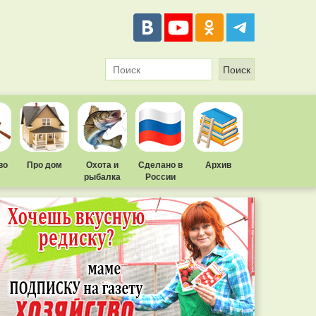
во
Про дом
Охота и
Сделано в
Архив
рыбалка
России