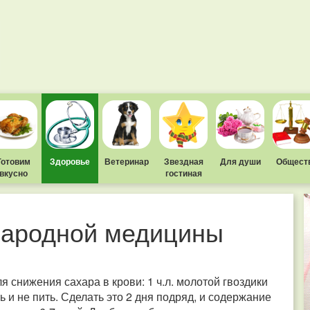
Готовим
Здоровье
Ветеринар
Звездная
Для души
Общест
вкусно
гостиная
народной медицины
 снижения сахара в крови: 1 ч.л. молотой гвоздики
ь и не пить. Сделать это 2 дня подряд, и содержание