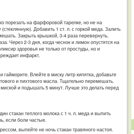
лко порезать на фарфоровой тарелке, но не на
(стеклянную). Добавить 1 ст. л. с горкой меда. Залить
мешать. Закрыть крышкой, 3-4 раза перевернуть.
а. Через 2-3 дня, когда чеснок и лимон опустятся на
 эликсир здоровья не только от простуды, но и
преждает инфаркт.
и гайморите. Влейте в миску литр кипятка, добавьте
алиптового и пихтового масла. Тщательно перемешать.
 миской и подышать 5 минут. Лучше это делать перед
дин стакан теплого молока с 1 ч. л. меда и выпить
ь, если боли частые.
трессом, выпейте не ночь стакан травяного настоя.