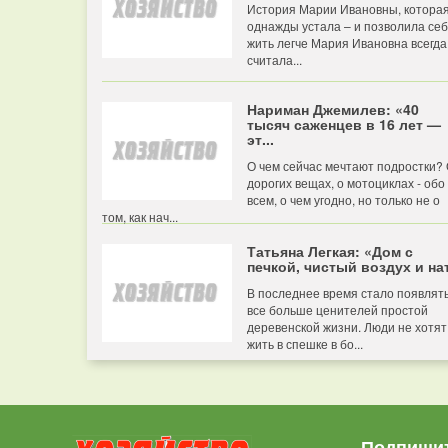
История Марии Ивановны, котора
однажды устала – и позволила се
жить легче Мария Ивановна всегда
считала...
Нариман Джемилев: «40
тысяч саженцев в 16 лет —
эт...
О чем сейчас мечтают подростки?
дорогих вещах, о мотоциклах - обо
всем, о чем угодно, но только не о
том, как нач...
Татьяна Легкая: «Дом с
печкой, чистый воздух и нат
В последнее время стало появлят
все больше ценителей простой
деревенской жизни. Люди не хотят
жить в спешке в бо...
Подпишит