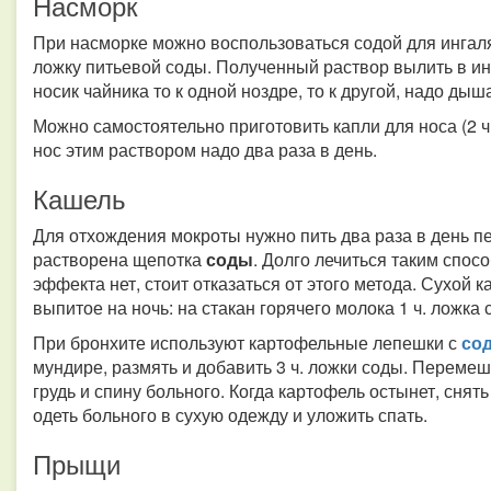
Насморк
При насморке можно воспользоваться содой для ингаля
ложку питьевой соды. Полученный раствор вылить в ин
носик чайника то к одной ноздре, то к другой, надо ды
Можно самостоятельно приготовить капли для носа (2 ч
нос этим раствором надо два раза в день.
Кашель
Для отхождения мокроты нужно пить два раза в день пе
растворена щепотка
соды
. Долго лечиться таким спос
эффекта нет, стоит отказаться от этого метода. Сухой 
выпитое на ночь: на стакан горячего молока 1 ч. ложка 
При бронхите используют картофельные лепешки с
со
мундире, размять и добавить 3 ч. ложки соды. Перемеш
грудь и спину больного. Когда картофель остынет, снять
одеть больного в сухую одежду и уложить спать.
Прыщи