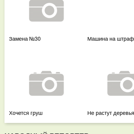
Замена №30
Машина на штраф
Хочется груш
Не растут деревь