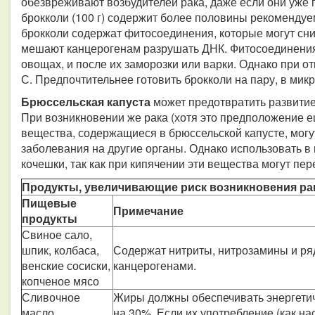
обезвреживают возбудителей рака, даже если они уже 
брокколи (100 г) содержит более половины рекоменду
брокколи содержат фитосоединения, которые могут сниж
мешают канцерогенам разрушать ДНК. Фитосоединения
овощах, и после их заморозки или варки. Однако при 
С. Предпочтительнее готовить брокколи на пару, в мик
Брюссельская капуста
может предотвратить развити
При возникновении же рака (хотя это предположение 
вещества, содержащиеся в брюссельской капусте, мог
заболевания на другие органы. Однако использовать в
кочешки, так как при кипячении эти вещества могут пер
Продукты, увеличивающие риск возникновения ра
Пищевые
Примечание
продукты
Свиное сало,
шпик, колбаса,
Содержат нитриты, нитрозамины и р
венские сосиски,
канцерогенами.
копченое мясо
Сливочное
Жиры должны обеспечивать энергетич
масло,
на 30%. Если их употребление (как 