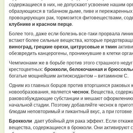
содержащиеся в них, не допускают усвоение нашим ор
образующихся в табачном дыме, пиве и пережаренных 
провоцирующих рак, тормозится фитовеществами, со
клубнике и красном перце
.
Более того, даже если болезнь все-таки прорвала лини
встают более сильные вещества, которые предотвращаю
виноград, грецкие орехи, цитрусовые и тмин
актив
обезвредить канцерогены, проникнувшие в клетки орга
Чемпионами же в борьбе против этого страшного неду
крестоцветных:
брокколи, белокочанная и брюссельс
богатые мощнейшим антиоксидантом – витамином С.
Одним из главных борцов против вторгшихся раковых 
новообразования, является
чеснок
. Вещества, содерж
раковозбуждающие субстанции и мешают оформлению 
начальной стадии. Поэтому добавляйте чеснок в приго
блюдам неповторимый и пикантный вкус, а при готовке 
Брокколи
дает убойный для рака эффект. Если откаже
вещества, содержащиеся в брокколи. Они активируют 