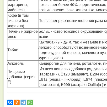
маргарины,
покрывает более 40% энергетических п
майонезы
возникновения рака кишечника, молоч
Кофе (в том
числе и без
Повышает риск возникновения рака м
кофеина)
Печень и жирное
Большинство токсинов окружающей ср
мясо
ткани
Как табачный дым, так и жевание и ню
легкого, способствуют возникновению
Табак
поджелудочной железы, мочевого пузы
курильщиков).
Алкоголь
Канцероген для печени, ротоглотки, 
Из всех пищевых добавок ряд увеличи
Пищевые
(тартразин), Е123 (амарант), Е284 (бо
добавки (серии
Е512 (олова - II -хлорид), Е574 (глюк
Е)
(эритрозин), Е999 (экстракт Quillaja ) и