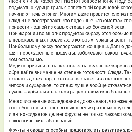
Любите ли вы жареное? На этот вопрос многие люди бе
подумать о курице-гриль с аппетитной коричневой коро
начинают течь слюнки. Многим даже нравится слегка п
блюд и не подозревают, что подобные «лакомства» сп
привести к одной из самых страшных болезней века.
При жарении во многих продуктах образуются особые в
в пережаренных продуктах, в которых гурманы ценят т
Наибольшему риску подвергаются женщины. Давно док
едят пережаренные продукты, заболевают раком груди,
чем остальные.
Медики призывают пациентов есть поменьше жареного. 
обращайте внимание на степень готовности блюда. Так
готовить до тех пор, пока она не станет золотистого цв
чипсов и сухариков, то от них лучше вообще отказаться,
лучше – добавляйте в свой рацион как можно больше о
Многочисленные исследования доказывают, что ежедн
способно снизить риск возникновения раковых опухол
и антиоксидантов делает фрукты не только лакомством
онкологических заболеваний.
Фрукты и овощи способны предотвратить развитие зло