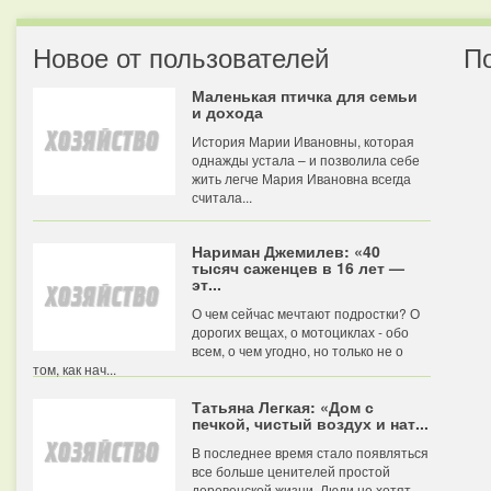
Новое от пользователей
П
Маленькая птичка для семьи
и дохода
История Марии Ивановны, которая
однажды устала – и позволила себе
жить легче Мария Ивановна всегда
считала...
Нариман Джемилев: «40
тысяч саженцев в 16 лет —
эт...
О чем сейчас мечтают подростки? О
дорогих вещах, о мотоциклах - обо
всем, о чем угодно, но только не о
том, как нач...
Татьяна Легкая: «Дом с
печкой, чистый воздух и нат...
В последнее время стало появляться
все больше ценителей простой
деревенской жизни. Люди не хотят