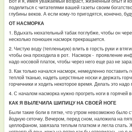
Вот и я, имея уважаемый возраст, жизненный опыт и ко
поделиться с читателями вашей газеты своим богатство
глубины веков. А если кому-то пригодятся, конечно, буд
ОТ НАСМОРКА
1. Вдыхать нюхательный табак поглубже, чтобы он чере
несколько понюшек насморк прекращается.
2. Чистую воду (тепленькую) влить в горсть руки и втяг
чтобы она проходила в рот. Насморк - проявление инф
надо носовой платок, чтобы через него еще раз не зара
3. Как только начался насморк, немедленно поставить г
теплой тканью, надеть шерстяные носки и держать горч
горчичники и ходить некоторое время. Делать это надо 
4. С началом насморка нужно прогреть ноги в горячей в
КАК Я ВЫЛЕЧИЛА ШИПИЦУ НА СВОЕЙ НОГЕ
Были такие боли в пятке, что утром невозможно было с
йодную сеточку. Вечером, перед сном, наложила на пят
целлофаном, завязала теплым платком и легла спать. Жг
четвертый день кожа на пятке как бы отделилась, но я 