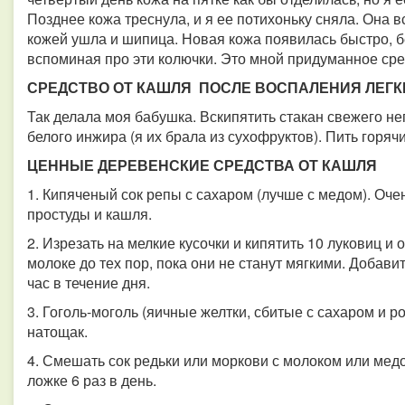
Позднее кожа треснула, и я ее потихоньку сняла. Она 
кожей ушла и шипица. Новая кожа появилась быстро, бе
вспоминая про эти колючки. Это мной придуманное сред
СРЕДСТВО ОТ КАШЛЯ ПОСЛЕ ВОСПАЛЕНИЯ ЛЕГК
Так делала моя бабушка. Вскипятить стакан свежего н
белого инжира (я их брала из сухофруктов). Пить горяч
ЦЕННЫЕ ДЕРЕВЕНСКИЕ СРЕДСТВА ОТ КАШЛЯ
1. Кипяченый сок репы с сахаром (лучше с медом). Очен
простуды и кашля.
2. Изрезать на мелкие кусочки и кипятить 10 луковиц и
молоке до тех пор, пока они не станут мягкими. Добави
час в течение дня.
3. Гоголь-моголь (яичные желтки, сбитые с сахаром и р
натощак.
4. Смешать сок редьки или моркови с молоком или медо
ложке 6 раз в день.