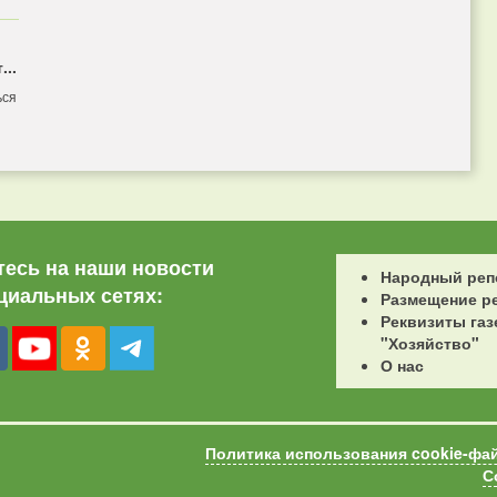
...
ься
есь на наши новости
Народный реп
циальных сетях:
Размещение р
Реквизиты газ
"Хозяйство"
О нас
Политика использования cookie-фа
С