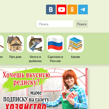
во
Про дом
Охота и
Сделано в
Архив
рыбалка
России