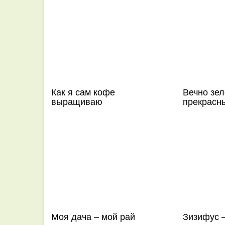
Как я сам кофе
Вечно зел
выращиваю
прекрасн
Моя дача – мой рай
Зизифус –