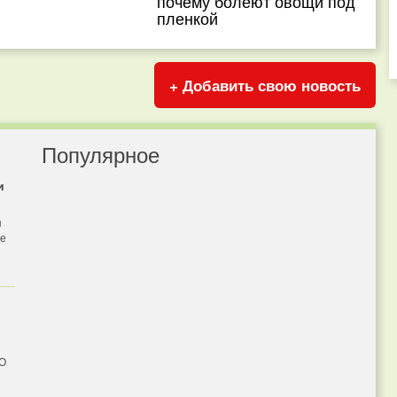
почему болеют овощи под
пленкой
+ Добавить свою новость
Популярное
и
я
бе
 О