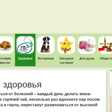
Готовим
Здоровье
Ветеринар
Звездная
Для души
Общест
вкусно
гостиная
 здоровья
ься от болезней – каждый день делать мини-
те горячий чай, несколько раз вдохните пар носом
са и горла, перестанут размножаться от высокой