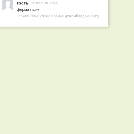
гость
9 месяцев назад
ферма пшик
Горжусь тем, что моя семья круглый год не нуждается в покупных витаминах