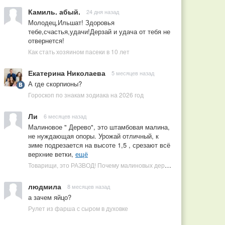
Камиль. абый.
24 дня назад
Молодец,Ильшат! Здоровья
тебе,счастья,удачи!Дерзай и удача от тебя не
отвернется!
Как стать хозяином пасеки в 10 лет
Екатерина Николаева
5 месяцев назад
А где скорпионы?
Гороскоп по знакам зодиака на 2026 год
Ли
6 месяцев назад
Малиновое " Дерево", это штамбовая малина,
не нуждающая опоры. Урожай отличный, к
зиме подрезается на высоте 1,5 , срезают всё
верхние ветки,
ещё
Товарищи, это РАЗВОД! Почему малиновых деревьев не бывает, или Как ушлые продавцы наживаются на мечтах садоводов
людмила
8 месяцев назад
а зачем яйцо?
Рулет из фарша с сыром в духовке