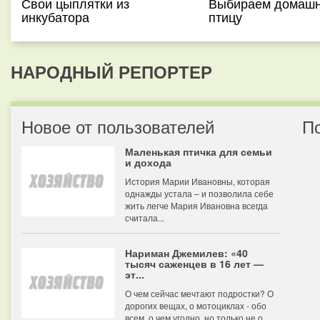
Свои цыплятки из
Выбираем домаш
инкубатора
птицу
НАРОДНЫЙ РЕПОРТЕР
Новое от пользователей
П
Маленькая птичка для семьи
и дохода
История Марии Ивановны, которая
однажды устала – и позволила себе
жить легче Мария Ивановна всегда
считала...
Нариман Джемилев: «40
тысяч саженцев в 16 лет —
эт...
О чем сейчас мечтают подростки? О
дорогих вещах, о мотоциклах - обо
всем, о чем угодно, но только не о