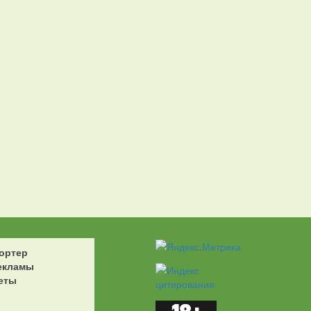
ортер
екламы
еты