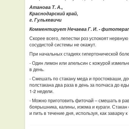
Атанова Т. А.,
Краснодарский край,
г. Гулькевичи
Комментирует Нечаева Г. И. - фитотера
Скорее всего, лепестки роз успокоят нервную
сосудистой системы не окажут.
При начальных стадиях гипертонической бол
- Один лимон или апельсин с кожурой измельчи
в день.
- Смешать по стакану меда и простокваши, доб
полстакана два раза в день за полчаса до ед
1-2 недели.
- Можно приготовить фиточай – смешать в ра
боярышника, калины, изюма и кураги. Стакан 
и пить в течение дня, используя, как заварку