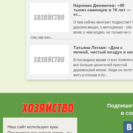
Нариман Джемилев: «40
тысяч саженцев в 16 лет —
эт...
О чем сейчас мечтают подростки?
дорогих вещах, о мотоциклах - обо
всем, о чем угодно, но только не о
том, как нач...
Татьяна Легкая: «Дом с
печкой, чистый воздух и нат
В последнее время стало появлят
все больше ценителей простой
деревенской жизни. Люди не хотят
жить в спешке в бо...
Подпишит
в со
Все права защищены.
Наш сайт использует куки.
©2008-2017 - "Хозяйство"
Продолжая его использовать, вы