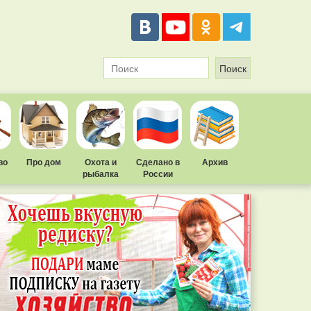
во
Про дом
Охота и
Сделано в
Архив
рыбалка
России