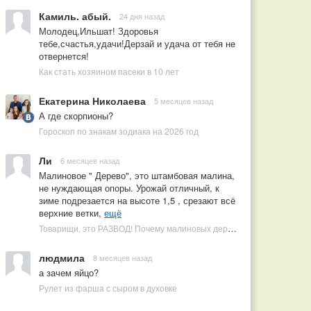
Камиль. абый.
24 дня назад
Молодец,Ильшат! Здоровья
тебе,счастья,удачи!Дерзай и удача от тебя не
отвернется!
Как стать хозяином пасеки в 10 лет
Екатерина Николаева
5 месяцев назад
А где скорпионы?
Гороскоп по знакам зодиака на 2026 год
Ли
6 месяцев назад
Малиновое " Дерево", это штамбовая малина,
не нуждающая опоры. Урожай отличный, к
зиме подрезается на высоте 1,5 , срезают всё
верхние ветки,
ещё
Товарищи, это РАЗВОД! Почему малиновых деревьев не бывает, или Как ушлые продавцы наживаются на мечтах садоводов
людмила
8 месяцев назад
а зачем яйцо?
Рулет из фарша с сыром в духовке