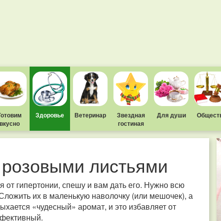
Готовим
Здоровье
Ветеринар
Звездная
Для души
Общест
вкусно
гостиная
 розовыми листьями
 от гипертонии, спешу и вам дать его. Нужно всю
 Сложить их в маленькую наволочку (или мешочек), а
ыхается «чудесный» аромат, и это избавляет от
ффективный.