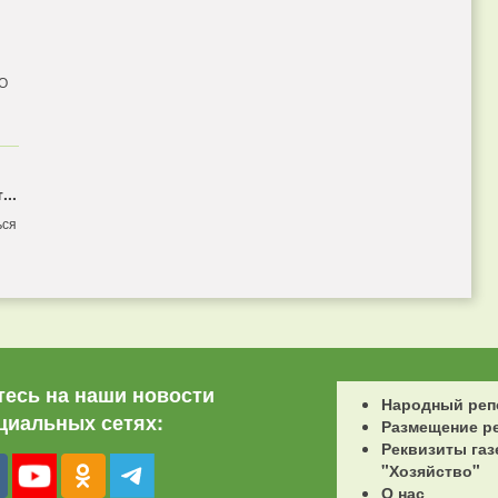
 О
...
ься
есь на наши новости
Народный реп
циальных сетях:
Размещение р
Реквизиты газ
"Хозяйство"
О нас