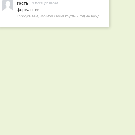
гость
9 месяцев назад
ферма пшик
Горжусь тем, что моя семья круглый год не нуждается в покупных витаминах