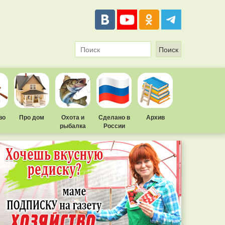
во
Про дом
Охота и
Сделано в
Архив
рыбалка
России