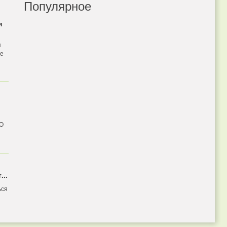
Популярное
и
я
бе
 О
...
ься