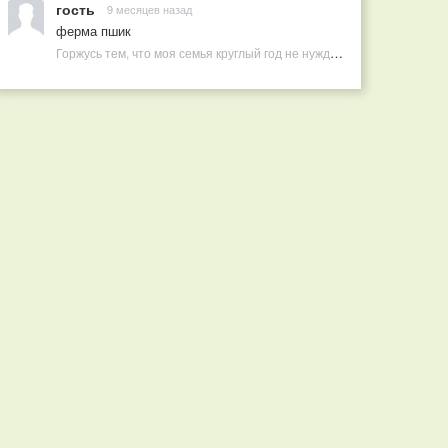
гость
9 месяцев назад
ферма пшик
Горжусь тем, что моя семья круглый год не нуждается в покупных витаминах