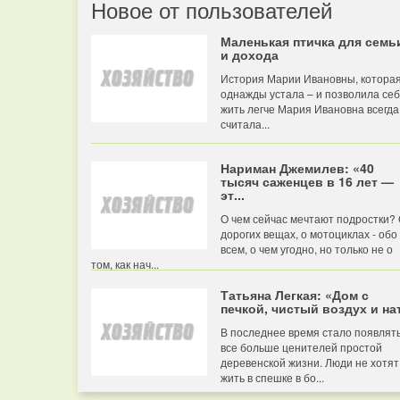
Новое от пользователей
Маленькая птичка для семь
и дохода
История Марии Ивановны, котора
однажды устала – и позволила се
жить легче Мария Ивановна всегда
считала...
Нариман Джемилев: «40
тысяч саженцев в 16 лет —
эт...
О чем сейчас мечтают подростки?
дорогих вещах, о мотоциклах - обо
всем, о чем угодно, но только не о
том, как нач...
Татьяна Легкая: «Дом с
печкой, чистый воздух и нат
В последнее время стало появлят
все больше ценителей простой
деревенской жизни. Люди не хотят
жить в спешке в бо...