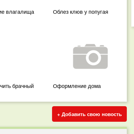
ие влагалища
Облез клюв у попугая
ючить брачный
Оформление дома
+ Добавить свою новость