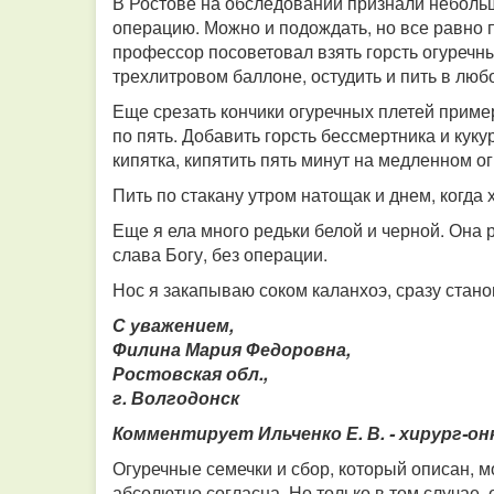
В Ростове на обследовании признали небольш
операцию. Можно и подождать, но все равно 
профессор посоветовал взять горсть огуречны
трехлитровом баллоне, остудить и пить в люб
Еще срезать кончики огуречных плетей пример
по пять. Добавить горсть бессмертника и куку
кипятка, кипятить пять минут на медленном огн
Пить по стакану утром натощак и днем, когда 
Еще я ела много редьки белой и черной. Она 
слава Богу, без операции.
Нос я закапываю соком каланхоэ, сразу стано
С уважением,
Филина Мария Федоровна,
Ростовская обл.,
г. Волгодонск
Комментирует Ильченко Е. В. - хирург-он
Огуречные семечки и сбор, который описан, м
абсолютно согласна. Но только в том случае, 