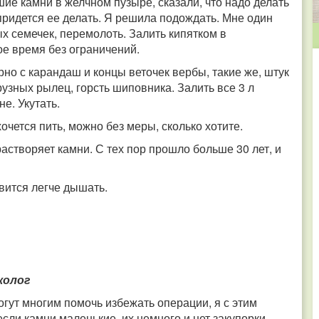
ие камни в желчном пузыре, сказали, что надо делать
придется ее делать. Я решила подождать. Мне один
х семечек, перемолоть. Залить кипятком в
ое время без ограничений.
но с карандаш и концы веточек вербы, такие же, штук
рузных рылец, горсть шиповника. Залить все 3 л
е. Укутать.
хочется пить, можно без меры, сколько хотите.
растворяет камни. С тех пор прошло больше 30 лет, и
вится легче дышать.
колог
огут многим помочь избежать операции, я с этим
если камни маленькие, их немного и нет закупорки