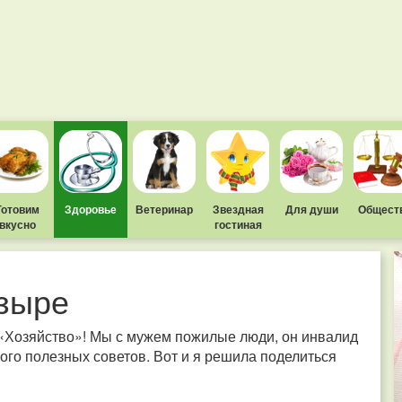
Готовим
Здоровье
Ветеринар
Звездная
Для души
Общест
вкусно
гостиная
узыре
 «Хозяйство»! Мы с мужем пожилые люди, он инвалид
ого полезных советов. Вот и я решила поделиться