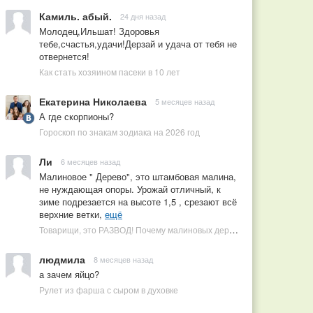
Камиль. абый.
24 дня назад
Молодец,Ильшат! Здоровья
тебе,счастья,удачи!Дерзай и удача от тебя не
отвернется!
Как стать хозяином пасеки в 10 лет
Екатерина Николаева
5 месяцев назад
А где скорпионы?
Гороскоп по знакам зодиака на 2026 год
Ли
6 месяцев назад
Малиновое " Дерево", это штамбовая малина,
не нуждающая опоры. Урожай отличный, к
зиме подрезается на высоте 1,5 , срезают всё
верхние ветки,
ещё
Товарищи, это РАЗВОД! Почему малиновых деревьев не бывает, или Как ушлые продавцы наживаются на мечтах садоводов
людмила
8 месяцев назад
а зачем яйцо?
Рулет из фарша с сыром в духовке