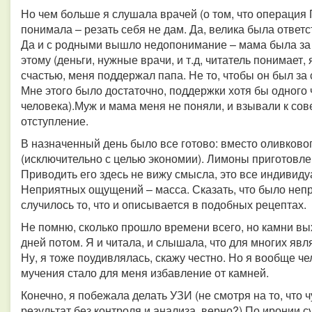
Но чем больше я слушала врачей (о том, что опера
понимала – резать себя не дам. Да, велика была ответс
Да и с родными вышло недопонимание – мама была за 
этому (деньги, нужные врачи, и т.д, читатель понимает,
счастью, меня поддержал папа. Не то, чтобы он был за
Мне этого было достаточно, поддержки хотя бы одного 
человека).Муж и мама меня не поняли, и взывали к сове
отступление.
В назначенный день было все готово: вместо оливково
(исключительно с целью экономии). Лимоны приготовлен
Приводить его здесь не вижу смысла, это все индивид
Неприятных ощущений – масса. Сказать, что было непри
случилось то, что и описывается в подобных рецептах.
Не помню, сколько прошло времени всего, но камни вы
дней потом. Я и читала, и слышала, что для многих явля
Ну, я тоже поудивлялась, скажу честно. Но я вообще ч
мучения стало для меня избавление от камней.
Конечно, я побежала делать УЗИ (не смотря на то, что 
результат без контроля и анализа, верно?) По иронии с