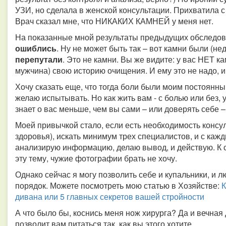
УЗИ, но сделала в женской консультации. Прихватила 
Врач сказал мне, что НИКАКИХ КАМНЕЙ у меня нет.
На показанные мной результаты предыдущих обследов
ошиблись
. Ну не может быть так – вот камни были (нед
перепутали
. Это не камни. Вы же видите: у вас НЕТ ка
мужчина) свою историю очищения. И ему это не надо, и
Хочу сказать еще, что тогда боли были моим постоянн
желаю испытывать. Но как жить вам - с болью или без, у
знает о вас меньше, чем вы сами – или доверять себе 
Моей привычкой стало, если есть необходимость консу
здоровья), искать минимум трех специалистов, и с каж
анализирую информацию, делаю вывод, и действую. К с
эту тему, чужие фотографии брать не хочу.
Однако сейчас я могу позволить себе и купальники, и 
порядок. Можете посмотреть мою статью в Хозяйстве:
К
дивана или 5 главных секретов вашей стройности
А что было бы, коснись меня нож хирурга? Да и вечная
позволит вам питаться так, как вы этого хотите.