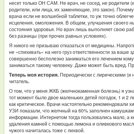
несет только ОН САМ. Не врач, не сосед, не родители (
родители, или лица, их заменяющие, это закон). Почему
врача если не волшебной таблетки, то уж точно облегч
исцеления, омоложения. В общем, улучшения своего н
состояния здоровья. Но врач лишь выполняет свою рабо
без разницы (при прочих равных условиях).
Я никого не призываю отказаться от медицины. Напроти
не «спихивать» на него груз ответственности за ваше зд
совершенно бесполезно заниматься его лечением кому
заниматься такому человеку. Даже может быть вред. Пр
Теперь моя история.
Периодически с лирическими (и 
читатель.
О том, что у меня ЖКБ (желчнокаменная болезнь) я узнал
тот момент было двое маленьких детей погодок, 1 и 2 
как критическое. Врачи настоятельно рекомендовали х
УЗИ показали, что желчный на 60% заполнен камушками
информации. Интернетом тогда пользовались мало, а 
удаления камней с помощью лимона и оливкового масла
чужого начиталась тоже с лихвой.