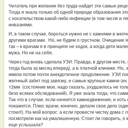
Читатель при желании без труда найдет эти самые реце
Тогда я знала только об одной природе образования эт
с носительством какой-либо инфекции (в том числе и л
инвазиями.
И, в таком случае, бороться нужно не с камнями в желч
другими врагами. Но, не будем о грустном. Очищение я
так – к врачам я в принципе не ходок, а когда дети мал
мужа. Но не на себя.
Через год вновь сделала УЗИ. Правда, в другом месте,
тогда была за месяц вперед), а в платной клинике. Но, 
имела потом почти анекдотичное продолжение. УЗИ пок
желчный забит под завязку, и самые крупные камни (их
12мм (состояние мое, надо сказать, ухудшилось не тол
безо всяких обследований). Я уже знала тогда, что са
Так что в случае, если начнется камнедвижение, и хоть 
покажется. Плюс врачи, конечно, делали свое дело (оди
стоил!). На мой вопрос: а если провести чистку дома 
посмотрели как на умалишенную. Стоит ли говорить, о 
еще услышала?