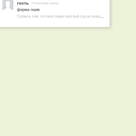
гость
9 месяцев назад
ферма пшик
Горжусь тем, что моя семья круглый год не нуждается в покупных витаминах