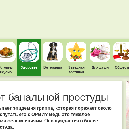
Готовим
Здоровье
Ветеринар
Звездная
Для души
Общест
вкусно
гостиная
от банальной простуды
пает эпидемия гриппа, которая поражает около
 спутать его с ОРВИ? Ведь это тяжелое
ми осложнениями. Оно нуждается в более
студа.