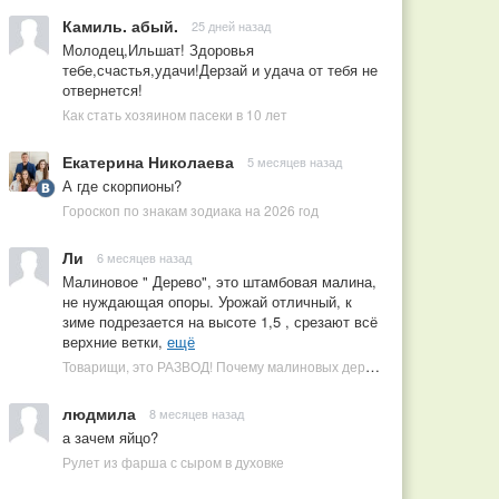
Камиль. абый.
25 дней назад
Молодец,Ильшат! Здоровья
тебе,счастья,удачи!Дерзай и удача от тебя не
отвернется!
Как стать хозяином пасеки в 10 лет
Екатерина Николаева
5 месяцев назад
А где скорпионы?
Гороскоп по знакам зодиака на 2026 год
Ли
6 месяцев назад
Малиновое " Дерево", это штамбовая малина,
не нуждающая опоры. Урожай отличный, к
зиме подрезается на высоте 1,5 , срезают всё
верхние ветки,
ещё
Товарищи, это РАЗВОД! Почему малиновых деревьев не бывает, или Как ушлые продавцы наживаются на мечтах садоводов
людмила
8 месяцев назад
а зачем яйцо?
Рулет из фарша с сыром в духовке