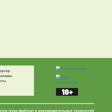
ортер
екламы
еты
йлов (куки-файлов) и рекомендательных технологий