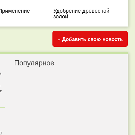
 Применение
Удобрение древесной
золой
+ Добавить свою новость
Популярное
и
я
бе
 О