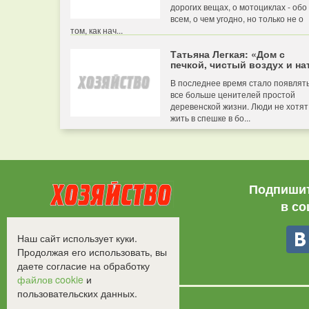
дорогих вещах, о мотоциклах - обо
всем, о чем угодно, но только не о
том, как нач...
Татьяна Легкая: «Дом с
печкой, чистый воздух и нат
В последнее время стало появлят
все больше ценителей простой
деревенской жизни. Люди не хотят
жить в спешке в бо...
Подпишит
в со
Все права защищены.
Наш сайт использует куки.
©2008-2017 - "Хозяйство"
Продолжая его использовать, вы
даете согласие на обработку
файлов cookie
и
пользовательских данных.