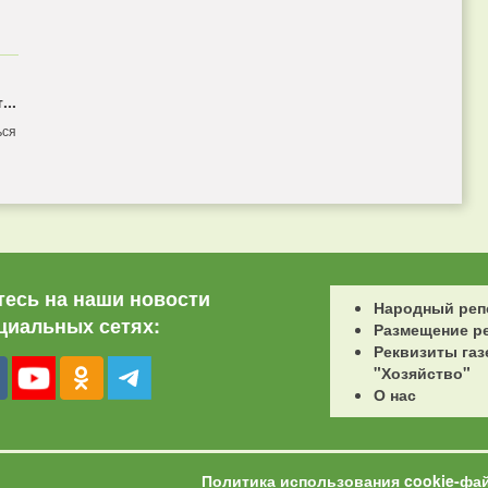
...
ься
есь на наши новости
Народный реп
циальных сетях:
Размещение р
Реквизиты газ
"Хозяйство"
О нас
Политика использования cookie-фа