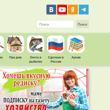
во
Про дом
Охота и
Сделано в
Архив
рыбалка
России