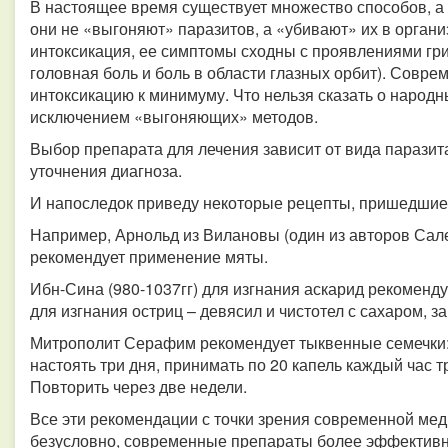
В настоящее время существует множество способов, а 
они не «выгоняют» паразитов, а «убивают» их в органи
интоксикация, ее симптомы сходны с проявлениями гри
головная боль и боль в области глазных орбит). Совр
интоксикацию к минимуму. Что нельзя сказать о народн
исключением «выгоняющих» методов.
Выбор препарата для лечения зависит от вида паразит
уточнения диагноза.
И напоследок приведу некоторые рецепты, пришедшие 
Например, Арнольд из Вилановы (один из авторов Салер
рекомендует применение мяты.
Ибн-Сина (980-1037гг) для изгнания аскарид рекоменду
для изгнания остриц – девясил и чистотел с сахаром, з
Митрополит Серафим рекомендует тыквенные семечки: 2 с
настоять три дня, принимать по 20 капель каждый час т
Повторить через две недели.
Все эти рекомендации с точки зрения современной ме
безусловно, современные препараты более эффективн