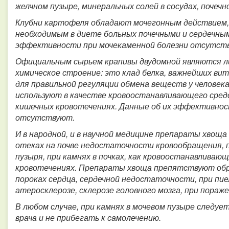
желчном пузыре, минеральных солей в сосудах, почечн
Клубни картофеля обладают мочегонным действием,
необходимым в диете больных почечными и сердечным
эффективности при мочекаменной болезни отсутст
Официальным сырьем крапивы двудомной являются ли
химическое строение: это клад белка, важнейших ви
для правильной регуляции обмена веществ у человека
используют в качестве кровоостанавливающего средс
кишечных кровотечениях. Данные об их эффективнос
отсутствуют.
И в народной, и в научной медицине препараты хвощ
отеках на почве недостаточности кровообращения, пр
пузыря, при камнях в почках, как кровоостанавливаю
кровотечениях. Препараты хвоща препятствуют обр
пороках сердца, сердечной недостаточности, при пи
атеросклерозе, склерозе головного мозга, при пораж
В любом случае, при камнях в мочевом пузыре следу
врача и не прибегать к самолечению.