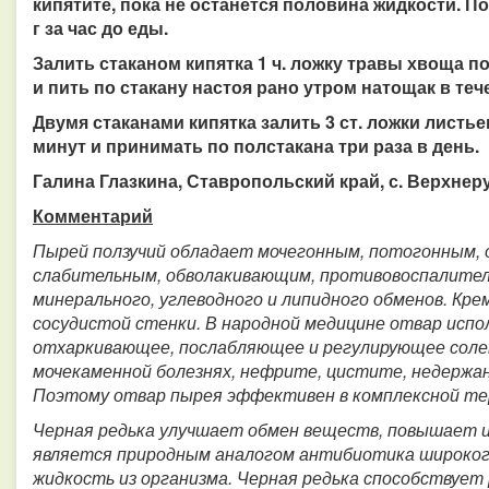
кипятите, пока не останется половина жидкости. П
г за час до еды.
Залить стаканом кипятка 1 ч. ложку травы хвоща п
и пить по стакану настоя рано утром натощак в теч
Двумя стаканами кипятка залить 3 ст. ложки листь
минут и принимать по полстакана три раза в день.
Галина Глазкина, Ставропольский край, с. Верхнер
Комментарий
Пырей ползучий обладает мочегонным, потогонным,
слабительным, обволакивающим, противовоспалител
минерального, углеводного и липидного обменов. Кр
сосудистой стенки. В народной медицине отвар испо
отхаркивающее, послабляющее и регулирующее солев
мочекаменной болезнях, нефрите, цистите, недержа
Поэтому отвар пырея эффективен в комплексной тер
Черная редька улучшает обмен веществ, повышает 
является природным аналогом антибиотика широког
жидкость из организма. Черная редька способствует