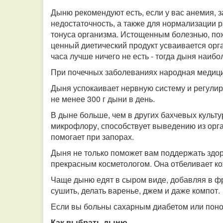
Дыню рекомендуют есть, если у вас анемия, 
недостаточность, а также для нормализации 
тонуса организма. Истощенным болезнью, пож
ценный диетический продукт усваивается орг
часа лучше ничего не есть - тогда дыня наиб
При почечных заболеваниях народная медици
Дыня успокаивает нервную систему и регулир
не менее 300 г дыни в день.
В дыне больше, чем в других бахчевых культу
микрофлору, способствует выведению из орг
помогает при запорах.
Дыня не только поможет вам поддержать здоро
прекрасным косметологом. Она отбеливает ко
Чаще дыню едят в сыром виде, добавляя в ф
сушить, делать варенье, джем и даже компот.
Если вы больны сахарным диабетом или поно
Как выбрать дыню