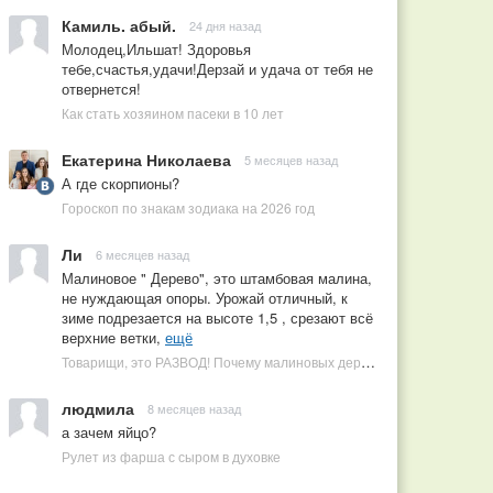
Камиль. абый.
24 дня назад
Молодец,Ильшат! Здоровья
тебе,счастья,удачи!Дерзай и удача от тебя не
отвернется!
Как стать хозяином пасеки в 10 лет
Екатерина Николаева
5 месяцев назад
А где скорпионы?
Гороскоп по знакам зодиака на 2026 год
Ли
6 месяцев назад
Малиновое " Дерево", это штамбовая малина,
не нуждающая опоры. Урожай отличный, к
зиме подрезается на высоте 1,5 , срезают всё
верхние ветки,
ещё
Товарищи, это РАЗВОД! Почему малиновых деревьев не бывает, или Как ушлые продавцы наживаются на мечтах садоводов
людмила
8 месяцев назад
а зачем яйцо?
Рулет из фарша с сыром в духовке