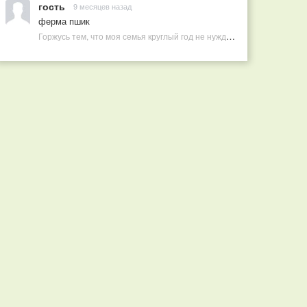
гость
9 месяцев назад
ферма пшик
Горжусь тем, что моя семья круглый год не нуждается в покупных витаминах