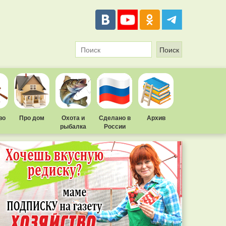
во
Про дом
Охота и
Сделано в
Архив
рыбалка
России