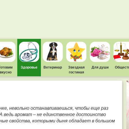
Готовим
Здоровье
Ветеринар
Звездная
Для души
Общест
вкусно
гостиная
нке, невольно останавливаешься, чтобы еще раз
А ведь аромат – не единственное достоинство
чебные свойства, которыми дыня обладает в большом