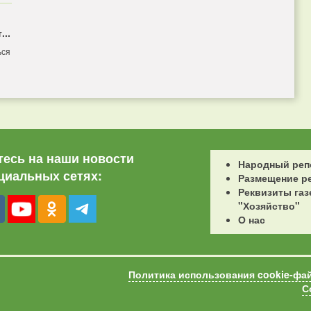
...
ься
есь на наши новости
Народный реп
циальных сетях:
Размещение р
Реквизиты газ
"Хозяйство"
О нас
Политика использования cookie-фа
С