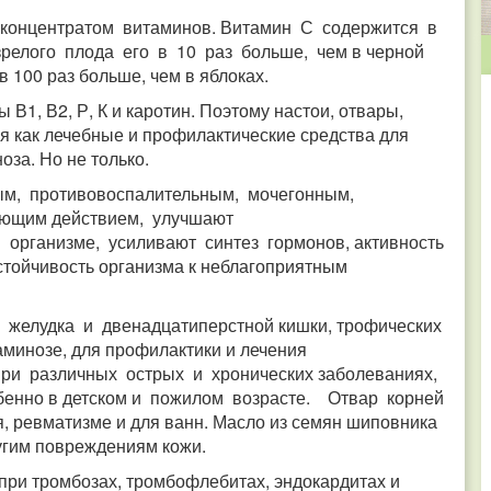
концентратом витаминов. Витамин С содержится в
зрелого плода его в 10 раз больше, чем в черной
в 100 раз больше, чем в яблоках.
 В1, В2, Р, К и каротин. Поэтому настои, отвары,
я как лечебные и профилактические средства для
за. Но не только.
м, противовоспалительным, мочегонным,
ающим действием, улучшают
 организме, усиливают синтез гормонов, активность
тойчивость организма к неблагоприятным
желудка и двенадцатиперстной кишки, трофических
аминозе, для профилактики и лечения
при различных острых и хронических заболеваниях,
бенно в детском и пожилом возрасте. Отвар корней
, ревматизме и для ванн. Масло из семян шиповника
угим повреждениям кожи.
ри тромбозах, тромбофлебитах, эндокардитах и