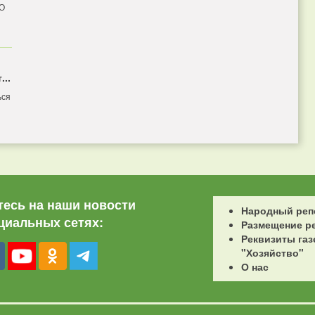
 О
...
ься
есь на наши новости
Народный реп
циальных сетях:
Размещение р
Реквизиты газ
"Хозяйство"
О нас