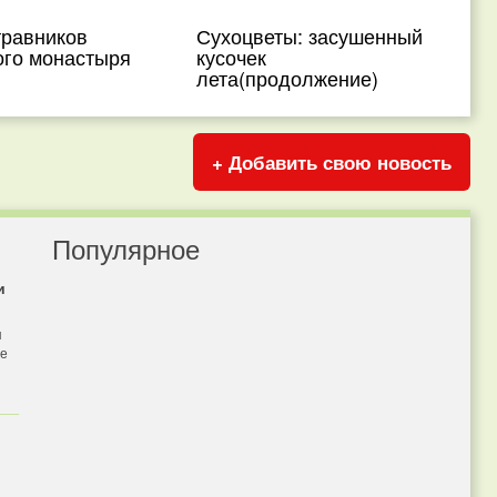
травников
Сухоцветы: засушенный
ого монастыря
кусочек
лета(продолжение)
+ Добавить свою новость
Популярное
и
я
бе