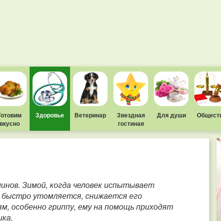
Готовим
Здоровье
Ветеринар
Звездная
Для души
Общест
вкусно
гостиная
инов. Зимой, когда человек испытывает
 быстро утомляется, снижается его
, особенно гриппу, ему на помощь приходят
ка.