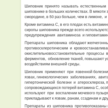
Шиповник принято называть естественным 
шиповнике в больших количествах. В мякоти 
смородине, в 50 раз больше, чем в лимоне, и 
Кроме витамина С, в его плодах есть витамины
сиропы шиповника прежде всего используютс
предупреждения авитаминоза и гиповитамино
Препараты шиповника обладают желчегонны
противосклеротическим и кровоостанавлив
окислительновосстановительные процессы в
ферментов, обновление тканей, повышают ус
воздействиям внешней среды.
Шиповник применяют при язвенной болезни 
язвах, гинекологических заболеваниях, авит
гипертонической болезни и атеросклероза, 
сопровождающихся потерей витамина С, осо
используют при воспалении мочевого пузыря
прикладывают к язвам, ранам, ссадинам и др
Препараты из шиповника противопоказаны п