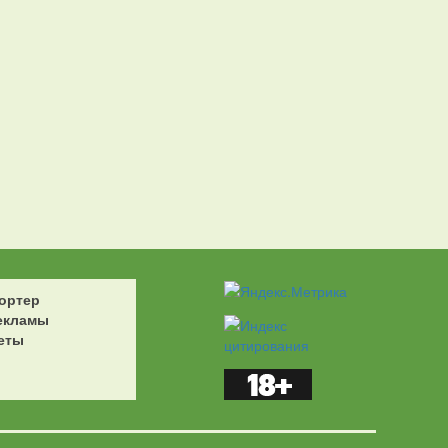
ортер
екламы
еты