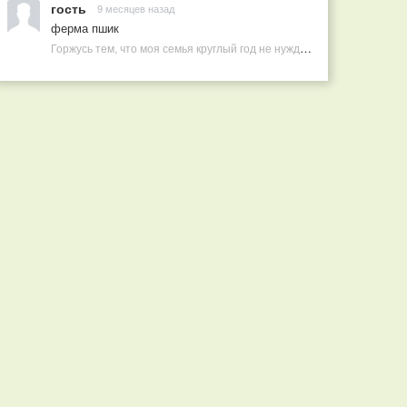
гость
9 месяцев назад
ферма пшик
Горжусь тем, что моя семья круглый год не нуждается в покупных витаминах