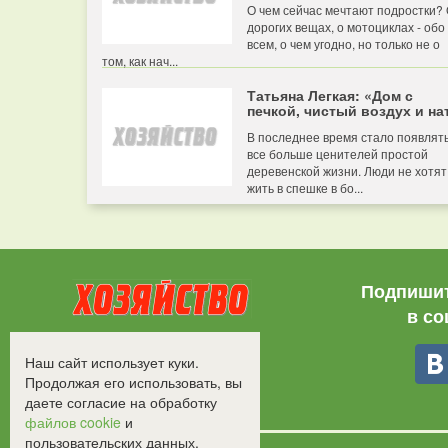
О чем сейчас мечтают подростки?
дорогих вещах, о мотоциклах - обо
всем, о чем угодно, но только не о
том, как нач...
Татьяна Легкая: «Дом с
печкой, чистый воздух и нат
В последнее время стало появлят
все больше ценителей простой
деревенской жизни. Люди не хотят
жить в спешке в бо...
Подпишит
в со
Все права защищены.
Наш сайт использует куки.
©2008-2017 - "Хозяйство"
Продолжая его использовать, вы
даете согласие на обработку
файлов cookie
и
пользовательских данных.