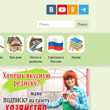
во
Про дом
Охота и
Сделано в
Архив
рыбалка
России