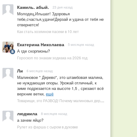
Камиль. абый.
23 дня назад
Молодец,Ильшат! Здоровья
тебе,счастья,удачи!Дерзай и удача от тебя не
отвернется!
Как стать хозяином пасеки в 10 лет
Екатерина Николаева
5 месяцев назад
А где скорпионы?
Гороскоп по знакам зодиака на 2026 год
Ли
6 месяцев назад
Малиновое " Дерево", это штамбовая малина,
не нуждающая опоры. Урожай отличный, к
зиме подрезается на высоте 1,5 , срезают всё
верхние ветки,
ещё
Товарищи, это РАЗВОД! Почему малиновых деревьев не бывает, или Как ушлые продавцы наживаются на мечтах садоводов
людмила
8 месяцев назад
а зачем яйцо?
Рулет из фарша с сыром в духовке