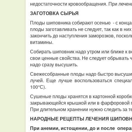
недостаточности кровообращения. При лечен
ЗАГОТОВКА СЫРЬЯ
Плоды шиповника собирают осенью - с конца 
плоды заготавливать не следует, так как в н
закончить до наступления заморозков, поскол
витамины.
Собирать шиповник надо утром или ближе к в
свои ценные свойства. Не следует обрывать 
надо сразу высушить.
Свежесобранные плоды надо быстро высушит
лучей. Еще лучше воспользоваться специаль
100°С).
Сушеные плоды хранятся в картонной коробке
закрывающейся крышкой или в фарфоровой по
При длительном хранении нужно следить за т
НАРОДНЫЕ РЕЦЕПТЫ ЛЕЧЕНИЯ ШИПОВ
При анемии, истощении, до и после опер