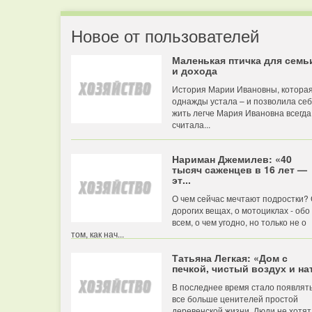
Новое от пользователей
Маленькая птичка для семь
и дохода
История Марии Ивановны, котора
однажды устала – и позволила се
жить легче Мария Ивановна всегда
считала...
Нариман Джемилев: «40
тысяч саженцев в 16 лет —
эт...
О чем сейчас мечтают подростки?
дорогих вещах, о мотоциклах - обо
всем, о чем угодно, но только не о
том, как нач...
Татьяна Легкая: «Дом с
печкой, чистый воздух и нат
В последнее время стало появлят
все больше ценителей простой
деревенской жизни. Люди не хотят