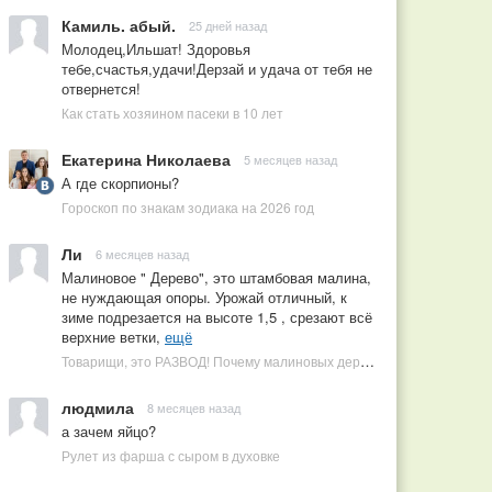
Камиль. абый.
25 дней назад
Молодец,Ильшат! Здоровья
тебе,счастья,удачи!Дерзай и удача от тебя не
отвернется!
Как стать хозяином пасеки в 10 лет
Екатерина Николаева
5 месяцев назад
А где скорпионы?
Гороскоп по знакам зодиака на 2026 год
Ли
6 месяцев назад
Малиновое " Дерево", это штамбовая малина,
не нуждающая опоры. Урожай отличный, к
зиме подрезается на высоте 1,5 , срезают всё
верхние ветки,
ещё
Товарищи, это РАЗВОД! Почему малиновых деревьев не бывает, или Как ушлые продавцы наживаются на мечтах садоводов
людмила
8 месяцев назад
а зачем яйцо?
Рулет из фарша с сыром в духовке