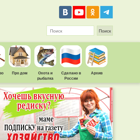
во
Про дом
Охота и
Сделано в
Архив
рыбалка
России