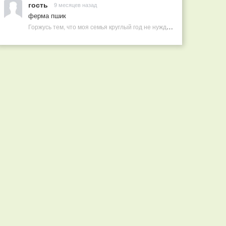
гость
9 месяцев назад
ферма пшик
Горжусь тем, что моя семья круглый год не нуждается в покупных витаминах