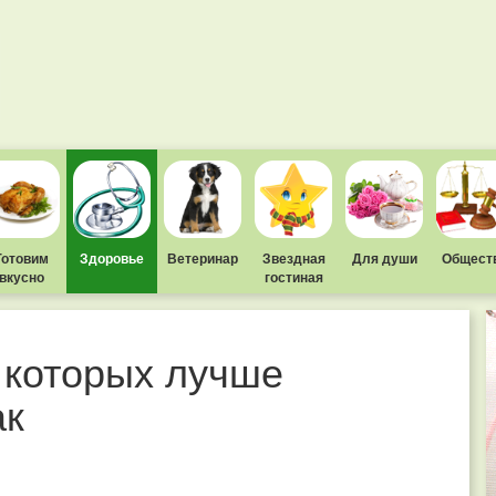
Готовим
Здоровье
Ветеринар
Звездная
Для души
Общест
вкусно
гостиная
т которых лучше
ак