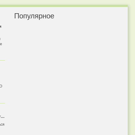
Популярное
и
я
бе
 О
...
ься