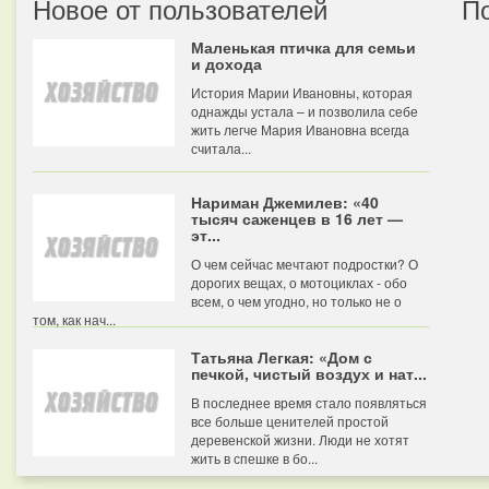
Новое от пользователей
П
Маленькая птичка для семьи
и дохода
История Марии Ивановны, которая
однажды устала – и позволила себе
жить легче Мария Ивановна всегда
считала...
Нариман Джемилев: «40
тысяч саженцев в 16 лет —
эт...
О чем сейчас мечтают подростки? О
дорогих вещах, о мотоциклах - обо
всем, о чем угодно, но только не о
том, как нач...
Татьяна Легкая: «Дом с
печкой, чистый воздух и нат...
В последнее время стало появляться
все больше ценителей простой
деревенской жизни. Люди не хотят
жить в спешке в бо...