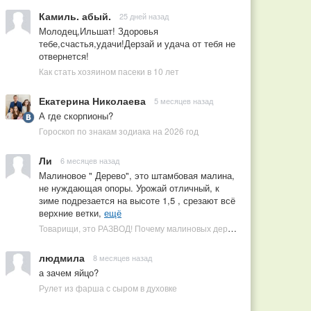
Камиль. абый.
25 дней назад
Молодец,Ильшат! Здоровья
тебе,счастья,удачи!Дерзай и удача от тебя не
отвернется!
Как стать хозяином пасеки в 10 лет
Екатерина Николаева
5 месяцев назад
А где скорпионы?
Гороскоп по знакам зодиака на 2026 год
Ли
6 месяцев назад
Малиновое " Дерево", это штамбовая малина,
не нуждающая опоры. Урожай отличный, к
зиме подрезается на высоте 1,5 , срезают всё
верхние ветки,
ещё
Товарищи, это РАЗВОД! Почему малиновых деревьев не бывает, или Как ушлые продавцы наживаются на мечтах садоводов
людмила
8 месяцев назад
а зачем яйцо?
Рулет из фарша с сыром в духовке