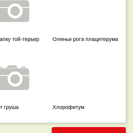
апку той-терьер
Оленьи рога плацитерума
т груша
Хлорофитум