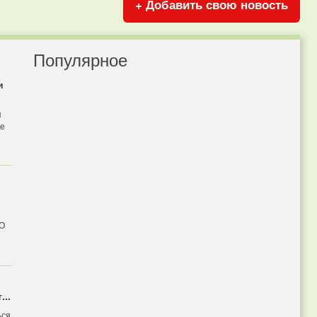
+ Добавить свою новость
Популярное
и
я
бе
 О
...
ься