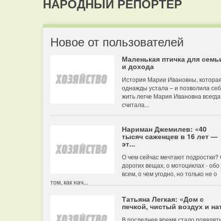
НАРОДНЫЙ РЕПОРТЕР
Новое от пользователей
Маленькая птичка для семь
и дохода
История Марии Ивановны, котора
однажды устала – и позволила се
жить легче Мария Ивановна всегда
считала...
Нариман Джемилев: «40
тысяч саженцев в 16 лет —
эт...
О чем сейчас мечтают подростки?
дорогих вещах, о мотоциклах - обо
всем, о чем угодно, но только не о
том, как нач...
Татьяна Легкая: «Дом с
печкой, чистый воздух и нат
В последнее время стало появлят