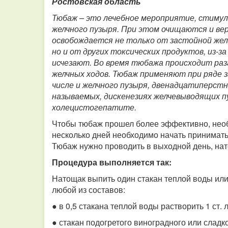
Ростовская область
Тюбаж – это лечебное мероприятие, стимул
желчного пузыря. При этом очищаются и ве
освобождается не только от застойной желч
но и от других токсических продуктов, из-з
исчезают. Во время тюбажа происходит разг
желчных ходов. Тюбаж применяют при ряде з
числе и желчного пузыря, двенадцатиперстн
называемых, дискенезиях желчевыводящих п
холецистогепатите.
Чтобы тюбаж прошел более эффективно, необх
несколько дней необходимо начать принимать
Тюбаж нужно проводить в выходной день, нато
Процедура выполняется так:
Натощак выпить один стакан теплой воды или
любой из составов:
● в 0,5 стакана теплой воды растворить 1 ст. л
● стакан подогретого виноградного или сладко