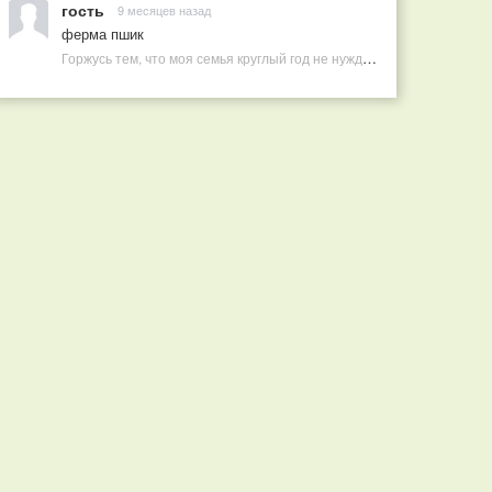
гость
9 месяцев назад
ферма пшик
Горжусь тем, что моя семья круглый год не нуждается в покупных витаминах