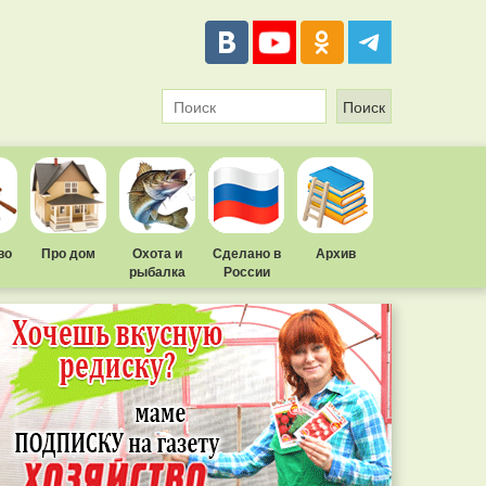
во
Про дом
Охота и
Сделано в
Архив
рыбалка
России