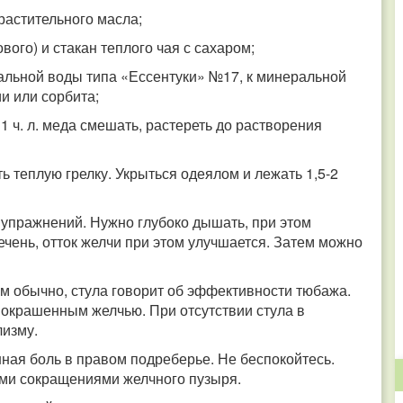
. растительного масла;
ового) и стакан теплого чая с сахаром;
альной воды типа «Ессентуки» №17, к минеральной
и или сорбита;
и 1 ч. л. меда смешать, растереть до растворения
ь теплую грелку. Укрыться одеялом и лежать 1,5-2
 упражнений. Нужно глубоко дышать, при этом
ечень, отток желчи при этом улучшается. Затем можно
ем обычно, стула говорит об эффективности тюбажа.
 окрашенным желчью. При отсутствии стула в
лизму.
ная боль в правом подреберье. Не беспокойтесь.
ми сокращениями желчного пузыря.