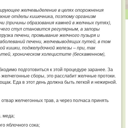
ирующее желчевыделение в целях опорожнения
рхние отделы кишечника, поэтому организм
и (причины образования камней в желчных путях),
а чего стул становится регулярным, а запоры
рузка печени, промывание желчного пузыря и
аболеваний печени, желчевыводящих путей, в том
ой кишки, поджелудочной железы – при, так
утей, хроническом холецистите (бескаменном),
одимо подготовиться к этой процедуре заранее. За
 желчегонные сборы, это расслабит желчные протоки.
щак. Еда в этот день должна быть легкой и нежирной.
 отвар желчегонных трав, а через полчаса принять
. меда;
го яблочного сока;