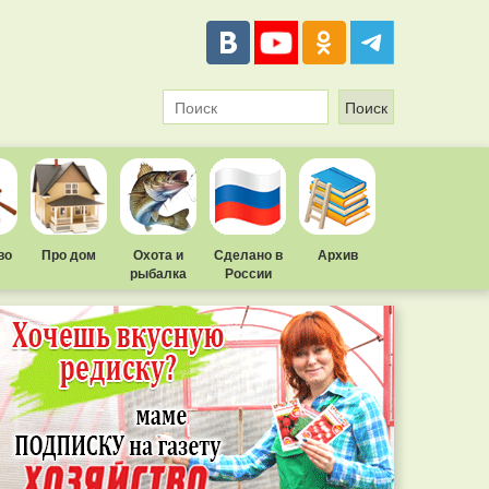
во
Про дом
Охота и
Сделано в
Архив
рыбалка
России