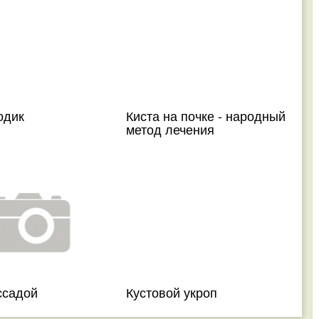
одик
Киста на почке - народный
метод лечения
ссадой
Кустовой укроп