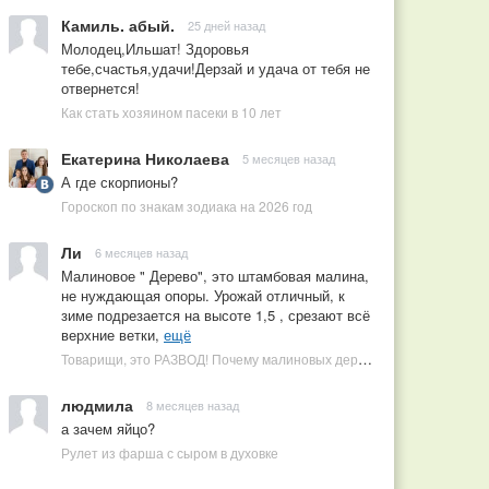
Камиль. абый.
25 дней назад
Молодец,Ильшат! Здоровья
тебе,счастья,удачи!Дерзай и удача от тебя не
отвернется!
Как стать хозяином пасеки в 10 лет
Екатерина Николаева
5 месяцев назад
А где скорпионы?
Гороскоп по знакам зодиака на 2026 год
Ли
6 месяцев назад
Малиновое " Дерево", это штамбовая малина,
не нуждающая опоры. Урожай отличный, к
зиме подрезается на высоте 1,5 , срезают всё
верхние ветки,
ещё
Товарищи, это РАЗВОД! Почему малиновых деревьев не бывает, или Как ушлые продавцы наживаются на мечтах садоводов
людмила
8 месяцев назад
а зачем яйцо?
Рулет из фарша с сыром в духовке