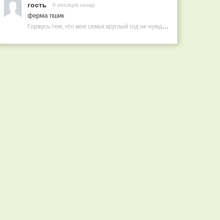
гость
9 месяцев назад
ферма пшик
Горжусь тем, что моя семья круглый год не нуждается в покупных витаминах