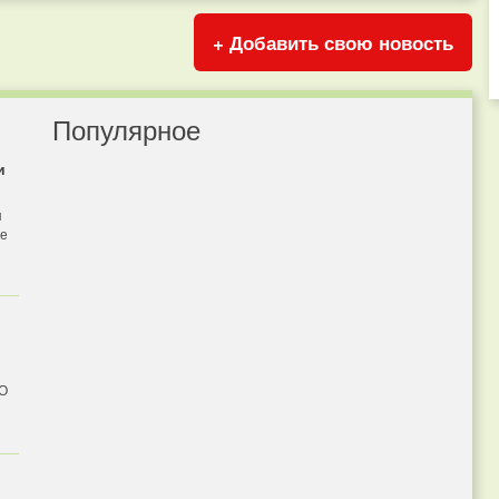
+ Добавить свою новость
Популярное
и
я
бе
 О