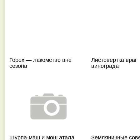
Горох — лакомство вне
Листовертка враг
сезона
винограда
Шурпа-маш и мош атала
Земляничные сов