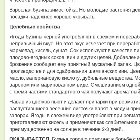
Взрослая бузина зимостойка. Но молодые растения де
посадки надежнее хорошо укрывать.
Целебные свойства
Ягоды бузины черной употребляют в свежем и перераб
непривычный вкус. Но этот вкус исчезает при перерабо
мармелад, кисель, сушат. Сок используют в качестве 
плодово-ягодных соков, вин и других целей. Добавлени
брожения сообщает ему приятный мускатный запах. Цв
производстве и для сдабривания шампанских вин. Цве
масло, валериановую кислоту, дубильные вещества. М
вареном или маринованном виде. Смешиванием одной в
с тремя частями стандартного чая получают ароматный
Навар из цветков пьют и делают припарки при ревмати
распустившиеся весенние листочки варят в меду и при
запорах. Ягоды в свежем виде употребляют при ревма
приготавливают кисель и применяют как слабительное 
преимущественно на солнце в течение 2-3 дней.
ОКАЗЫВАЕТСЯ.
Бузина хорошо помогает в борьбе с 