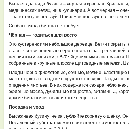
Бывает два вида бузины – черная и красная. Красная я
медицинских целях, ни в кулинарии. А вот черная – оче
– на готовку используй. Причем используются не только
Особого ухода бузина не требует.
Чёрная — годиться для всего
Это кустарник или небольшое деревце. Ветки покрыты
старые ветви пепельно-серого цвета с растрескавшейся
неприятным запахом, с 5-7 яйцевидными листочками. Ц
собранные в крупные плоские щитовидные метелки. Цве
Плоды черно-фиолетовые, сочные, мелкие, блестящие 
мякотью, кисло-сладкие в крупных гроздях. Плоды созр
опадения листьев. В них содержатся сахара, яблочная,
эфирные масла, дубильные вещества, витамин С, каро
другие биологически активные вещества.
Посадка и уход
Высаживая бузину, не заглубляйте корневую шейку. Он
Посадочный субстрат можно приготовить самостоятель
и песок в пропорции 2:2:1:1.