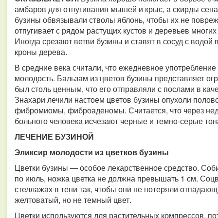
амбаров для отпугивания мышей и крыс, а скирды сена
бузины обвязывали стволы яблонь, чтобы их не повреж
отпугивает с рядом растущих кустов и деревьев многих 
Иногда срезают ветви бузины и ставят в сосуд с водой
кроны дерева.
В средние века считали, что ежедневное употребление 
молодость. Бальзам из цветов бузины представляет ог
был столь ценным, что его отправляли с послами в кач
Знахари лечили настоем цветов бузины опухоли полов
фибромиомы, фиброаденомы. Считается, что через не
больного человека исчезают черные и темно-серые тон
ЛЕЧЕНИЕ БУЗИНОЙ
Эликсир молодости из цветков бузины
Цветки бузины — особое лекарственное средство. Соби
по июль, ножка цветка не должна превышать 1 см. Соцв
стеллажах в тени так, чтобы они не потеряли отпадающ
желтоватый, но не темный цвет.
Цветки используются для растительных компрессов, пот