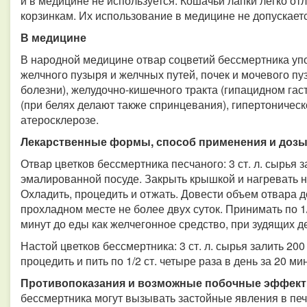
и в медицине не используется. Кошачьи лапки легко от
корзинкам. Их использование в медицине не допускаетс
В медицине
В народной медицине отвар соцветий бессмертника уп
желчного пузыря и желчных путей, почек и мочевого пу
болезни), желудочно-кишечного тракта (гипацидном гаст
(при белях делают также спринцевания), гипертоническ
атеросклерозе.
Лекарственные формы, способ применения и доз
Отвар цветков бессмертника песчаного: 3 ст. л. сырья 
эмалированной посуде. Закрыть крышкой и нагревать н
Охладить, процедить и отжать. Довести объем отвара д
прохладном месте не более двух суток. Принимать по 1/2
минут до еды как желчегонное средство, при зудящих д
Настой цветков бессмертника: 3 ст. л. сырья залить 20
процедить и пить по 1/2 ст. четыре раза в день за 20 ми
Противопоказания и возможные побочные эффект
бессмертника могут вызывать застойные явления в печ