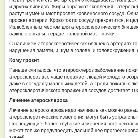
и других липидов. Жиры образуют скопления - атероск
растут и уменьшают просвет кровеносного сосуда. Одн
просвет артерии. Кровоток по сосуду прекратится, и цел
Излюбленным местом для атеросклеротических бляшек
важные органы: сердце, головной мозг, почки.
С наличием атеросклеротических бляшек в артериях го
нарушения памяти, и шум в голове, и головокружения, 
Кому грозит
Раньше считалось, что атеросклероз заболевание пожи
атеросклероз все чаще поражает людей молодого возр
даже в сосудах у маленьких детей. А среди пожилых л
атеросклеротического поражения сосудов достигает 1
Лечение атеросклероза
Лечение атеросклероза надо начинать как можно раньш
атеросклеротические изменения могут быть устранены
Последующие, более глубокие изменения, уже неизлечи
может только предупредить дальнейшее прогрессиров
тканей.