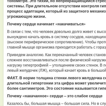
тонометре. Это тихий, но непрекращающийся стрес
системы. При длительном отсутствии контроля гип
процесс адаптации, который из защитного механи
угрожающую жизни.
Почему сердце начинает «накачиваться»
В связи с тем, что человек довольно долго живет с вы
вынуждено качать кровь в систему сосудов, находящих
(высокое периферическое сопротивление). Чтобы прото
главной мышце организма приходится работать с гора
Приведем аналогию. Как перекачанный человек станов
сложнее восстанавливаться после физической нагрузки,
нагрузку гипертрофией – утолщением своих стенок. В п
левый желудочек (ЛЖ), который качает кровь в большо
ФАКТ.
В норме толщина стенки левого желудочка со
длительной гипертонии эта цифра может увеличитьс
более сантиметров. Это состояние называется гип
Почему «накачанное» сердце – это слабое сердце
Казалось бы, большая мышца – большая сила. Но в слу