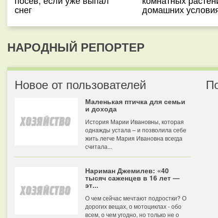
посев, если уже выпал
комнатных растен
снег
домашних услови
НАРОДНЫЙ РЕПОРТЕР
Новое от пользователей
П
Маленькая птичка для семьи
и дохода
История Марии Ивановны, которая
однажды устала – и позволила себе
жить легче Мария Ивановна всегда
считала...
Нариман Джемилев: «40
тысяч саженцев в 16 лет —
эт...
О чем сейчас мечтают подростки? О
дорогих вещах, о мотоциклах - обо
всем, о чем угодно, но только не о