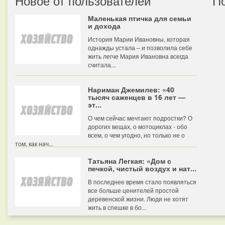
Новое от пользователей
П
Маленькая птичка для семьи
и дохода
История Марии Ивановны, которая
однажды устала – и позволила себе
жить легче Мария Ивановна всегда
считала...
Нариман Джемилев: «40
тысяч саженцев в 16 лет —
эт...
О чем сейчас мечтают подростки? О
дорогих вещах, о мотоциклах - обо
всем, о чем угодно, но только не о
том, как нач...
Татьяна Легкая: «Дом с
печкой, чистый воздух и нат...
В последнее время стало появляться
все больше ценителей простой
деревенской жизни. Люди не хотят
жить в спешке в бо...