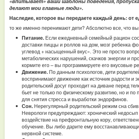
«впитывает» ваши шаблоны поведения, пропуская
делают мои главные люди».
Наследие, которое вы передаете каждый день: от 
то же именно перенимают дети? Абсолютно все, что вы
Питание.
Если ежедневный семейный рацион сост
доставки пиццы и роллов на дом, мозг ребенка ф
углевод + насыщенный вкус». Это не просто вопр
метаболических нарушений, скачков энергии и пр
кормите его – вы программируете его вкусовые р
Движение.
По данным психологов, дети родителе
воспринимают движение как источник радости и эн
родительский досуг проходит на диване перед тел
бьет не только по физическому развитию, но и по
для снятия стресса и выработки эндорфинов.
Сон.
Нерегулярный родительский режим сна сбив
Неврологи предупреждают: хронический недосып у
воздействие на префронтальную кору, ответствен
обучение. Вы либо дарите ему восстанавливающий
нервной системе.