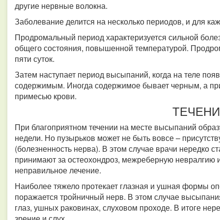
другие нервные волокна.
Заболевание делится на несколько периодов, и для ка
Продромальный период характеризуется сильной болез
общего состояния, повышенной температурой. Продром
пяти суток.
Затем наступает период высыпаний, когда на теле поя
содержимым.
Иногда содержимое бывает черным, а при
примесью крови.
ТЕЧЕНИ
При благоприятном течении на месте высыпаний образу
недели.
Но пузырьков может не быть вовсе – присутст
(болезненность нерва). В этом случае врачи нередко с
принимают за остеохондроз, межреберную невралгию и
неправильное лечение.
Наиболее тяжело протекает глазная и ушная формы о
поражается тройничный нерв. В этом случае высыпания
глаз, ушных раковинах, слуховом проходе. В итоге нер
зрение и слух.