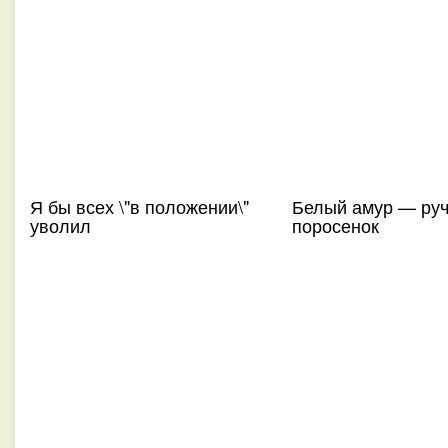
Я бы всех \"в положении\"
Белый амур — ру
уволил
поросенок