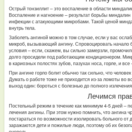
Острый тонзиллит – это воспаление в области миндалин 
Воспаление и нагноение – результат борьбы миндалин 
инфекции с атакующими микробами. Такой ценой минд
внутрь тела.
Заболеть ангиной можно в том случае, если у вас осла
микроб, вызывающий ангину. Спровоцировать начало 
условия – если, скажем, вы сильно замерзли, промочил
долго просидели под работающим кондиционером. Мик
в кариозных полостях зубов, пазухах носа, горле, и все
При ангине горло болит обычно так сильно, что человек
Думать о работе тоже не приходится из-за ломоты во в
выход один: бороться с болезнью до полного излечения
Лечимся пра
Постельный режим в течение как минимум 4-5 дней – п
лечения ангины. При этом нужно помнить, что ангина ч
постараться по возможности изолировать больного от д
заражаются дети и пожилые люди, поэтому об их безоп
очередь.